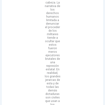
cabeza. La
narrativa de
los
derechos
humanos
limitada a
denunciar
el proceder
de los
militares
tiende a
ocultar que
estos
fueron
meros
ejecutores
brutales de
una
represión
estatal. En
realidad,
los grandes
jerarcas de
esta y de
todas las
demás
dictaduras
son civiles
que usan a
los