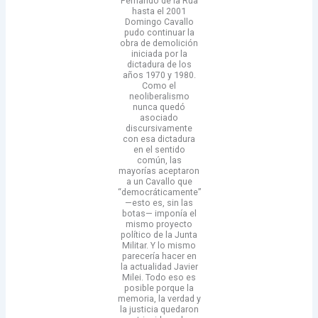
Fernando de la Rúa
hasta el 2001
Domingo Cavallo
pudo continuar la
obra de demolición
iniciada por la
dictadura de los
años 1970 y 1980.
Como el
neoliberalismo
nunca quedó
asociado
discursivamente
con esa dictadura
en el sentido
común, las
mayorías aceptaron
a un Cavallo que
“democráticamente”
—esto es, sin las
botas— imponía el
mismo proyecto
político de la Junta
Militar. Y lo mismo
parecería hacer en
la actualidad Javier
Milei. Todo eso es
posible porque la
memoria, la verdad y
la justicia quedaron