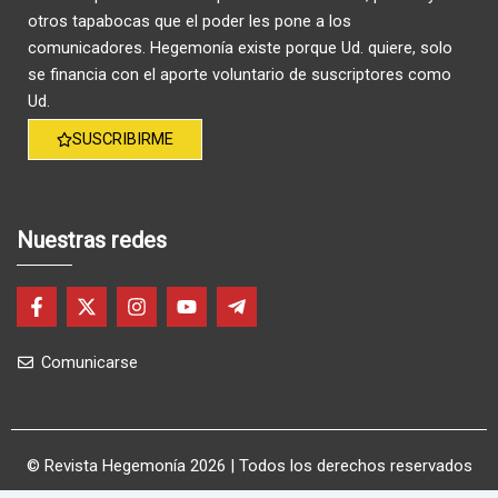
otros tapabocas que el poder les pone a los
comunicadores. Hegemonía existe porque Ud. quiere, solo
se financia con el aporte voluntario de suscriptores como
Ud.
SUSCRIBIRME
Nuestras redes
F
X
I
Y
T
a
-
n
o
e
c
t
s
u
l
Comunicarse
e
w
t
t
e
b
i
a
u
g
o
t
g
b
r
o
t
r
e
a
k
e
a
m
-
r
m
-
© Revista Hegemonía 2026
| Todos los derechos reservados
f
p