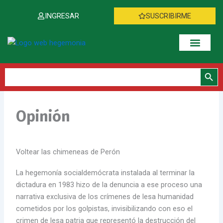
Ir
INGRESAR
SUSCRIBIRME
al
contenido
Botón de bús
Buscar:
Opinión
Voltear las chimeneas de Perón
La hegemonía socialdemócrata instalada al terminar la
dictadura en 1983 hizo de la denuncia a ese proceso una
narrativa exclusiva de los crímenes de lesa humanidad
cometidos por los golpistas, invisibilizando con eso el
crimen de lesa patria que representó la destrucción del