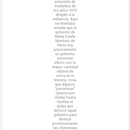
peronista de
mediados de
los años 1970
dirigido a la
militancia. Aquí
se intentaba
instalar que el
gobierno de
María Estela
Martínez de
Perón era
precisamente
un gobierno
peronista
electo con la
mayor cantidad
relativa de
votos en la
historia, cosa
que algunos
“peronistas”
optaron por
olvidar hasta
facilitar el
golpe que
derrocó aquel
gobierno para
destruir
posteriormente
las chimeneas