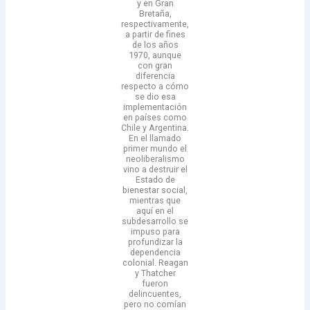
y en Gran
Bretaña,
respectivamente,
a partir de fines
de los años
1970, aunque
con gran
diferencia
respecto a cómo
se dio esa
implementación
en países como
Chile y Argentina.
En el llamado
primer mundo el
neoliberalismo
vino a destruir el
Estado de
bienestar social,
mientras que
aquí en el
subdesarrollo se
impuso para
profundizar la
dependencia
colonial. Reagan
y Thatcher
fueron
delincuentes,
pero no comían