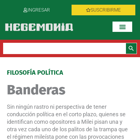
Ir
INGRESAR
SUSCRIBIRME
al
contenido
Botón de bús
Buscar:
FILOSOFÍA POLÍTICA
Banderas
Sin ningún rastro ni perspectiva de tener
conducción política en el corto plazo, quienes se
identifican como opositores a Milei pisan una y
otra vez cada uno de los palitos de la trampa que
el régimen mileísta pone con las provocaciones