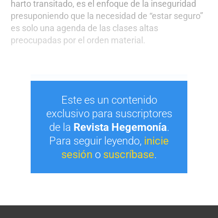
harto transitado, es el enfoque de la inseguridad
presuponiendo que la necesidad de “estar seguro”
es solo una agenda de las clases altas
preocupadas por el orden material.
Este es un contenido
exclusivo para suscriptores
de la
Revista Hegemonía
.
Para seguir leyendo,
inicie
sesión
o
suscríbase
.