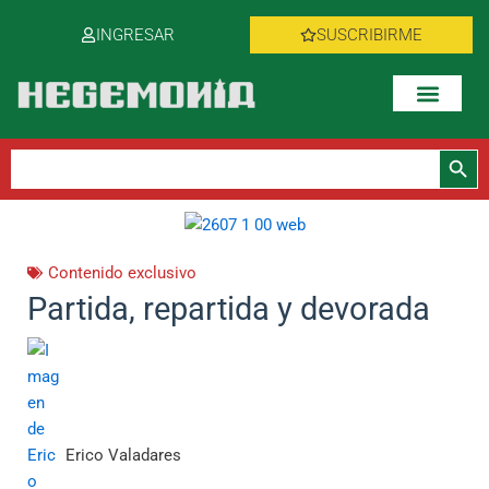
Ir
INGRESAR
SUSCRIBIRME
al
contenido
Botón de bús
Buscar:
Contenido exclusivo
Partida, repartida y devorada
Erico Valadares