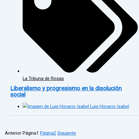
La Tribuna de Rosas
Liberalismo y progresismo en la disolución
social
Luis Horacio Isabel
Anterior
Página
1
Página
2
Siguiente