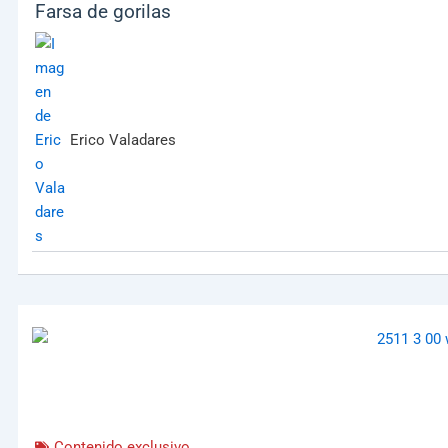
Farsa de gorilas
Erico Valadares
Contenido exclusivo