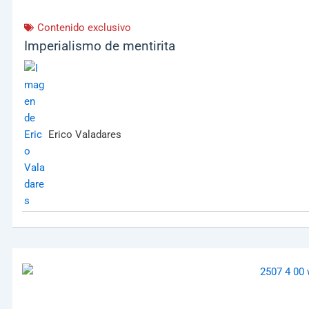
Contenido exclusivo
Imperialismo de mentirita
Erico Valadares