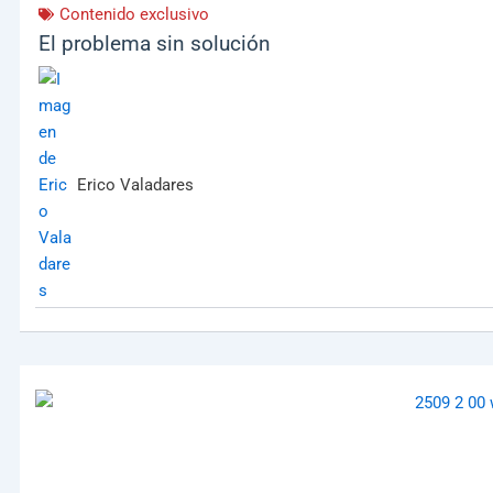
Contenido exclusivo
El problema sin solución
Erico Valadares