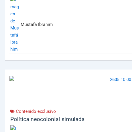
Mustafá Ibrahim
Contenido exclusivo
Política neocolonial simulada