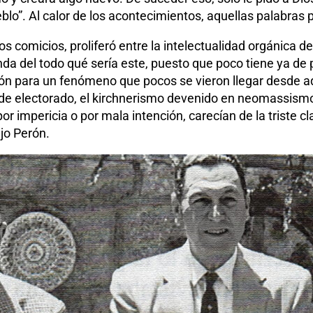
blo”. Al calor de los acontecimientos, aquellas palabras 
e los comicios, proliferó entre la intelectualidad orgánic
enda del todo qué sería este, puesto que poco tiene ya d
ión para un fenómeno que pocos se vieron llegar desde a
ro de electorado, el kirchnerismo devenido en neomassism
por impericia o por mala intención, carecían de la triste c
ejo Perón.