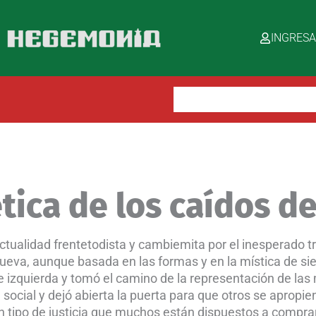
INGRES
Buscar:
tica de los caídos d
ectualidad frentetodista y cambiemita por el inesperado tr
ueva, aunque basada en las formas y en la mística de s
de izquierda y tomó el camino de la representación de las 
 social y dejó abierta la puerta para que otros se apropie
un tipo de justicia que muchos están dispuestos a compra