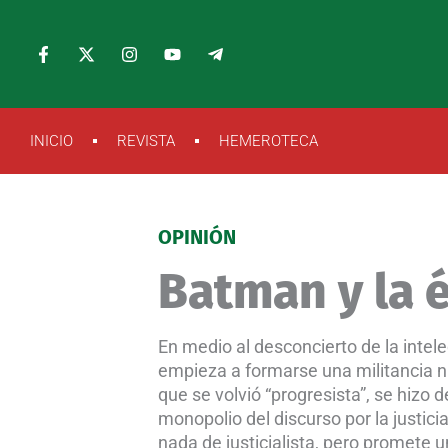
Ir
al
F
X
I
Y
T
a
-
n
o
e
contenido
c
t
s
u
l
e
w
t
t
e
b
i
a
u
g
o
t
g
b
r
INICIO
REVISTA
HEMEROTECA
o
t
r
e
a
k
e
a
m
-
r
m
-
f
p
l
a
OPINIÓN
n
e
Batman y la é
En medio al desconcierto de la intel
empieza a formarse una militancia n
que se volvió “progresista”, se hizo 
monopolio del discurso por la justicia
nada de justicialista, pero promete 