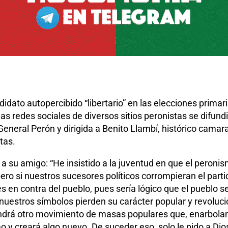
ndidato autopercibido “libertario” en las elecciones primar
as redes sociales de diversos sitios peronistas se difu
eneral Perón y dirigida a Benito Llambí, histórico camarad
tas.
ba a su amigo: “He insistido a la juventud en que el pero
pero si nuestros sucesores políticos corrompieran el part
 en contra del pueblo, pues sería lógico que el pueblo se
nuestros símbolos pierden su carácter popular y revoluci
ndrá otro movimiento de masas populares que, enarbola
mo y creará algo nuevo. De suceder eso, solo le pido a Di