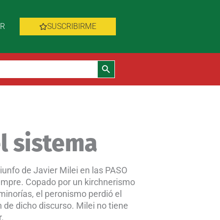
AR
SUSCRIBIRME
Botón de búsqueda
el sistema
iunfo de Javier Milei en las PASO
iempre. Copado por un kirchnerismo
minorías, el peronismo perdió el
n de dicho discurso. Milei no tiene
r.