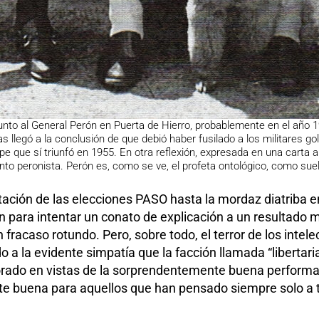
junto al General Perón en Puerta de Hierro, probablemente en el año
las llegó a la conclusión de que debió haber fusilado a los militares 
e que sí triunfó en 1955. En otra reflexión, expresada en una carta a
to peronista. Perón es, como se ve, el profeta ontológico, como suel
ntación de las elecciones PASO hasta la mordaz diatriba e
n para intentar un conato de explicación a un resultado m
fracaso rotundo. Pero, sobre todo, el terror de los intel
o a la evidente simpatía que la facción llamada “libertari
torado en vistas de la sorprendentemente buena performan
e buena para aquellos que han pensado siempre solo a tra