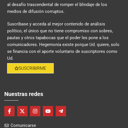
al desafío trascendental de romper el blindaje de los
medios de difusión corruptos.
Suscríbase y acceda al mejor contenido de análisis
político, el único que no tiene compromiso con sobres,
pautas y otros tapabocas que el poder les pone a los
comunicadores. Hegemonía existe porque Ud. quiere, solo
se financia con el aporte voluntario de suscriptores como
Ud.
SUSCRIBIRME
Nuestras redes
F
X
I
Y
T
a
-
n
o
e
c
t
s
u
l
Comunicarse
e
w
t
t
e