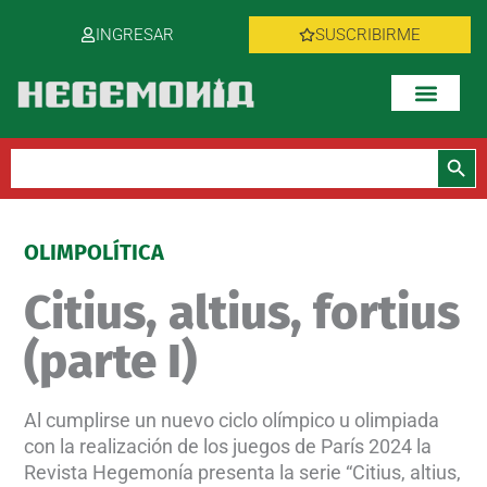
Ir
INGRESAR
SUSCRIBIRME
al
contenido
Botón de bús
Buscar:
OLIMPOLÍTICA
Citius, altius, fortius
(parte I)
Al cumplirse un nuevo ciclo olímpico u olimpiada
con la realización de los juegos de París 2024 la
Revista Hegemonía presenta la serie “Citius, altius,