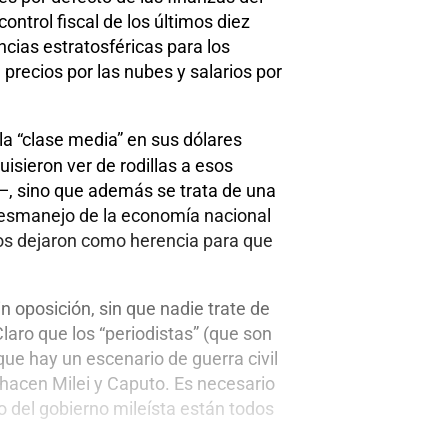
ontrol fiscal de los últimos diez
cias estratosféricas para los
recios por las nubes y salarios por
la “clase media” en sus dólares
isieron ver de rodillas a esos
—, sino que además se trata de una
l desmanejo de la economía nacional
llos dejaron como herencia para que
 oposición, sin que nadie trate de
laro que los “periodistas” (que son
 que hay un escenario de guerra civil
 hacen Milei y Caputo. Es necesario
o del gobierno mileísta están todos