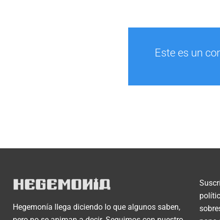
Este es un co
Suscr
polít
Hegemonía llega diciendo lo que algunos saben,
sobre
pero no se animan a decir. Seguimos con nuestro