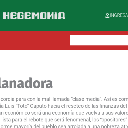
INGRES
Buscar:
lanadora
ricordia para con la mal llamada “clase media”. Así es c
ía Luis “Toto” Caputo hacia el reseteo de las finanzas del
lan económico será una economía que vuelva a sus valore
o, lista para el rebote que será fenomenal, los “opositores
orme mayoría del pueblo sea arrojada a una pobreza atroz