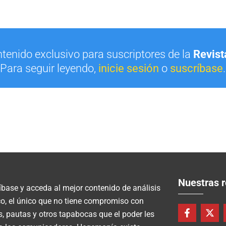
ntenido exclusivo para suscriptores de la
Revis
Para seguir leyendo,
inicie sesión
o
suscríbase
.
Nuestras 
íbase y acceda al mejor contenido de análisis
ico, el único que no tiene compromiso con
F
X
s, pautas y otros tapabocas que el poder les
a
-