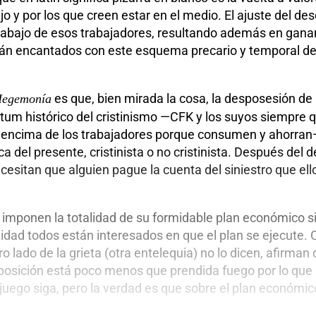
 y por los que creen estar en el medio. El ajuste del desc
trabajo de esos trabajadores, resultando además en ganan
án encantados con este esquema precario y temporal de p
es que, bien mirada la cosa, la desposesión de 
egemonía
tum histórico del cristinismo —CFK y los suyos siempre qu
or encima de los trabajadores porque consumen y ahorran
ica del presente, cristinista o no cristinista. Después de
necesitan que alguien pague la cuenta del siniestro que e
imponen la totalidad de su formidable plan económico sin
idad todos están interesados en que el plan se ejecute. C
o lado de la grieta (otra entelequia) no lo dicen, afirman
 oposición está poco menos que prendida fuego por lo que
 juego siga, pero la verdad es que sobre el plan económic