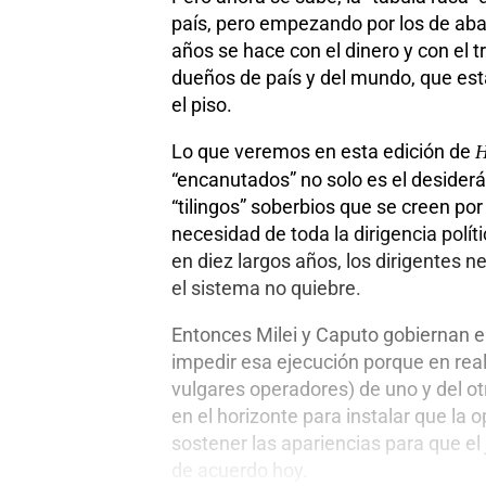
país, pero empezando por los de abajo
años se hace con el dinero y con el 
dueños de país y del mundo, que est
el piso.
Lo que veremos en esta edición de
H
“encanutados” no solo es el desiderá
“tilingos” soberbios que se creen p
necesidad de toda la dirigencia polít
en diez largos años, los dirigentes 
el sistema no quiebre.
Entonces Milei y Caputo gobiernan e 
impedir esa ejecución porque en real
vulgares operadores) de uno y del otr
en el horizonte para instalar que la
sostener las apariencias para que el
de acuerdo hoy.