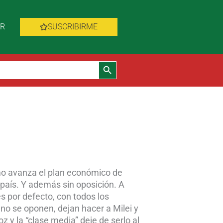
AR
SUSCRIBIRME
Botón de búsqueda
omo avanza el plan económico de
 país. Y además sin oposición. A
s por defecto, con todos los
” no se oponen, dejan hacer a Milei y
 y la “clase media” deje de serlo al