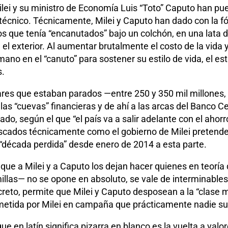
lei y su ministro de Economía Luis “Toto” Caputo han p
técnico. Técnicamente, Milei y Caputo han dado con la fó
os que tenía “encanutados” bajo un colchón, en una lata d
el exterior. Al aumentar brutalmente el costo de la vida y
ano en el “canuto” para sostener su estilo de vida, el est
s.
ares que estaban parados —entre 250 y 350 mil millones
 las “cuevas” financieras y de ahí a las arcas del Banco C
ado, según el que “el país va a salir adelante con el ahorro
fiscados técnicamente como el gobierno de Milei pretende
“década perdida” desde enero de 2014 a esta parte.
que a Milei y a Caputo los dejan hacer quienes en teoría 
illas— no se opone en absoluto, se vale de interminable
reto, permite que Milei y Caputo desposean a la “clase m
 prometida por Milei en campaña que prácticamente nadie s
ue en latín significa pizarra en blanco es la vuelta a valo