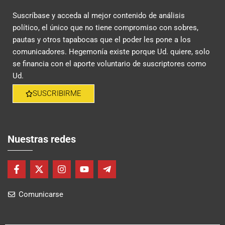
Suscríbase y acceda al mejor contenido de análisis
político, el único que no tiene compromiso con sobres,
pautas y otros tapabocas que el poder les pone a los
comunicadores. Hegemonía existe porque Ud. quiere, solo
se financia con el aporte voluntario de suscriptores como
Ud.
SUSCRIBIRME
Nuestras redes
F
X
I
Y
T
a
-
n
o
e
c
t
s
u
l
Comunicarse
e
w
t
t
e
b
i
a
u
g
o
t
g
b
r
o
t
r
e
a