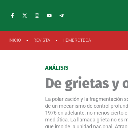
Ir
al
F
X
I
Y
T
a
-
n
o
e
contenido
c
t
s
u
l
e
w
t
t
e
b
i
a
u
g
o
t
g
b
r
INICIO
REVISTA
HEMEROTECA
o
t
r
e
a
k
e
a
m
-
r
m
-
f
p
l
a
ANÁLISIS
n
e
De grietas y
La polarización y la fragmentación so
de un mecanismo de control profunda
1976 en adelante, no menos cierto e
mediática. La llamada grieta no es m
que impide la unidad nacional. Atra