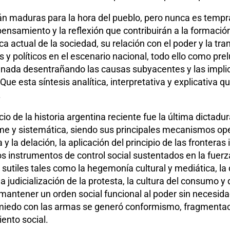
án maduras para la hora del pueblo, pero nunca es tempran
nsamiento y la reflexión que contribuirán a la formación 
ca actual de la sociedad, su relación con el poder y la 
s y políticos en el escenario nacional, todo ello como prelu
gnada desentrañando las causas subyacentes y las impli
Que esta síntesis analítica, interpretativa y explicativa 
.
io de la historia argentina reciente fue la última dictadura 
rme y sistemática, siendo sus principales mecanismos oper
 y la delación, la aplicación del principio de las fronteras
os instrumentos de control social sustentados en la fuer
les tales como la hegemonía cultural y mediática, la de
la judicialización de la protesta, la cultura del consumo 
ntener un orden social funcional al poder sin necesidad d
l miedo con las armas se generó conformismo, fragmentac
ento social.