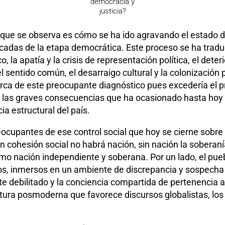
democracia y
justicia?
o que se observa es cómo se ha ido agravando el estado 
écadas de la etapa democrática. Este proceso se ha traduc
, la apatía y la crisis de representación política, el deter
 del sentido común, el desarraigo cultural y la colonizació
erca de este preocupante diagnóstico pues excedería el p
 las graves consecuencias que ha ocasionado hasta hoy 
ia estructural del país.
cupantes de ese control social que hoy se cierne sobre e
in cohesión social no habrá nación, sin nación la soberan
mo nación independiente y soberana. Por un lado, el pueb
s, inmersos en un ambiente de discrepancia y sospecha p
 debilitado y la conciencia compartida de pertenencia 
ultura posmoderna que favorece discursos globalistas, lo