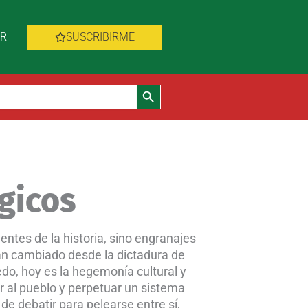
AR
SUSCRIBIRME
Botón de búsqueda
gicos
dentes de la historia, sino engranajes
an cambiado desde la dictadura de
do, hoy es la hegemonía cultural y
ir al pueblo y perpetuar un sistema
e debatir para pelearse entre sí,