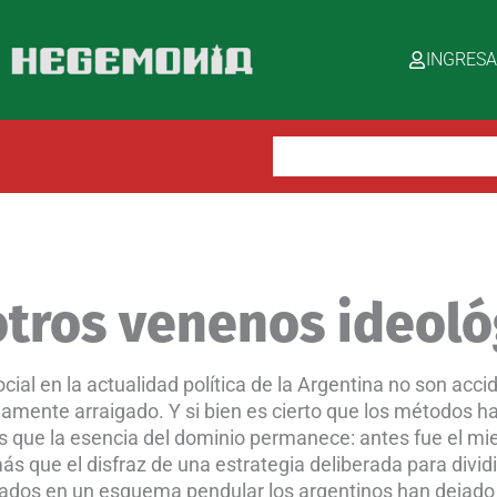
INGRES
Buscar:
 otros venenos ideoló
cial en la actualidad política de la Argentina no son acci
mente arraigado. Y si bien es cierto que los métodos h
s que la esencia del dominio permanece: antes fue el mie
ás que el disfraz de una estrategia deliberada para divid
pados en un esquema pendular los argentinos han dejado d