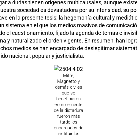
gar a dudas tienen orígenes multicausales, aunque exist
uestra sociedad es devastadora por su intensidad, su po
clave en la presente tesis: la hegemonía cultural y mediá
un sistema en el que los medios masivos de comunicación
do el cuestionamiento, fijado la agenda de temas e invis
a y naturalizado el orden vigente. En resumen, han lograd
ichos medios se han encargado de deslegitimar sistemát
o nacional, popular y justicialista.
Mitre,
Magnetto y
demás civiles
que se
beneficiaron
enormemente
de la dictadura
fueron más
tarde los
encargados de
instituir los