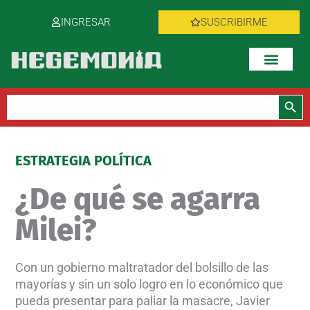
Ir
INGRESAR
SUSCRIBIRME
al
contenido
Botón de bús
Buscar:
ESTRATEGIA POLÍTICA
¿De qué se agarra
Milei?
Con un gobierno maltratador del bolsillo de las
mayorías y sin un solo logro en lo económico que
pueda presentar para paliar la masacre, Javier