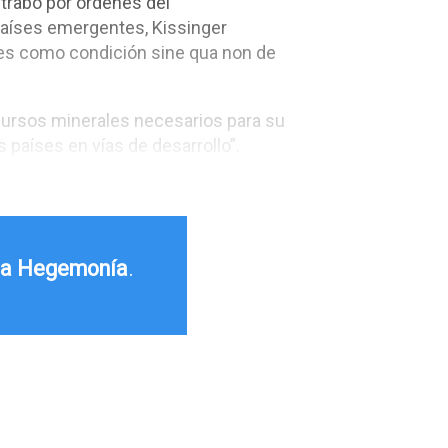
trabó por órdenes del
 países emergentes, Kissinger
tes como condición sine qua non de
ecursos minerales necesarios para su
 países en vías de desarrollo”.
ta Hegemonía
.
.