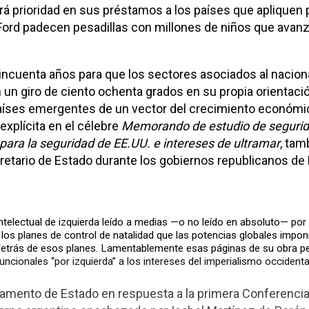
á prioridad en sus préstamos a los países que apliquen pl
Ford padecen pesadillas con millones de niños que avan
cincuenta años para que los sectores asociados al naciona
 un giro de ciento ochenta grados en su propia orientació
aíses emergentes de un vector del crecimiento económico 
explícita en el célebre
Memorando de estudio de segurida
para la seguridad de EE.UU. e intereses de ultramar
, ta
retario de Estado durante los gobiernos republicanos de R
intelectual de izquierda leído a medias —o no leído en absoluto— por
 los planes de control de natalidad que las potencias globales impon
detrás de esos planes. Lamentablemente esas páginas de su obra p
uncionales “por izquierda” a los intereses del imperialismo occidenta
tamento de Estado en respuesta a la primera Conferencia 