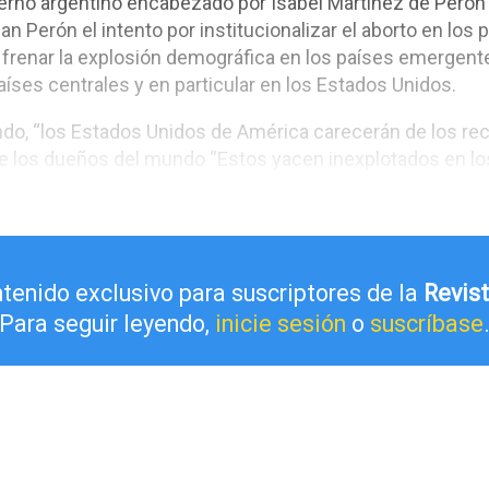
erno argentino encabezado por Isabel Martínez de Perón 
n Perón el intento por institucionalizar el aborto en los
 frenar la explosión demográfica en los países emergen
países centrales y en particular en los Estados Unidos.
ando, “los Estados Unidos de América carecerán de los r
 de los dueños del mundo “Estos yacen inexplotados en los
ntenido exclusivo para suscriptores de la
Revis
Para seguir leyendo,
inicie sesión
o
suscríbase