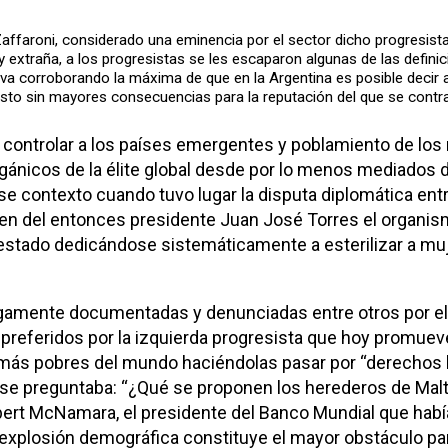
 Zaffaroni, considerado una eminencia por el sector dicho progresista
 extraña, a los progresistas se les escaparon algunas de las defin
 va corroborando la máxima de que en la Argentina es posible decir a
sto sin mayores consecuencias para la reputación del que se contra
ra controlar a los países emergentes y poblamiento de lo
gánicos de la élite global desde por lo menos mediados de
se contexto cuando tuvo lugar la disputa diplomática entr
en del entonces presidente Juan José Torres el organis
estado dedicándose sistemáticamente a esterilizar a muj
argamente documentadas y denunciadas entre otros por el 
 preferidos por la izquierda progresista que hoy promuev
es más pobres del mundo haciéndolas pasar por “derechos
 se preguntaba: “¿Qué se proponen los herederos de Mal
t McNamara, el presidente del Banco Mundial que había 
 explosión demográfica constituye el mayor obstáculo pa