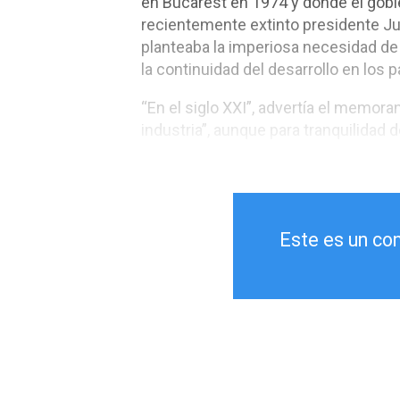
en Bucarest en 1974 y donde el gobi
recientemente extinto presidente Jua
planteaba la imperiosa necesidad de
la continuidad del desarrollo en los 
“En el siglo XXI”, advertía el memor
industria”, aunque para tranquilidad
Este es un co