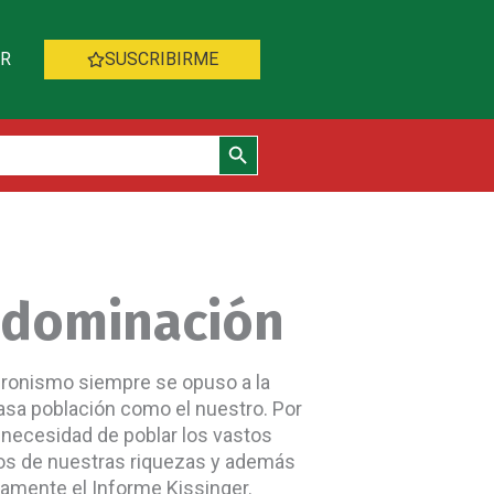
AR
SUSCRIBIRME
Botón de búsqueda
o dominación
eronismo siempre se opuso a la
casa población como el nuestro. Por
a necesidad de poblar los vastos
dos de nuestras riquezas y además
damente el Informe Kissinger.