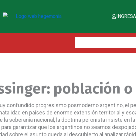
INGRES
Buscar:
issinger: población 
 muy confundido progresismo posmoderno argentino, el p
e natalidad en países de enorme extensión territorial y es
a soberanía nacional, la doctrina peronista insiste en l
io para garantizar que los argentinos no seamos despoja
ad sobre el asunto queda al descubierto al analizar rápi