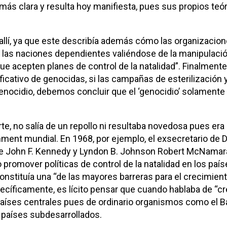
más clara y resulta hoy manifiesta, pues sus propios teó
uía allí, ya que este describía además cómo las organiza
 las naciones dependientes valiéndose de la manipulación
ue acepten planes de control de la natalidad”. Finalmente,
cativo de genocidas, si las campañas de esterilización y 
nocidio, debemos concluir que el ‘genocidio’ solamente e
rte, no salía de un repollo ni resultaba novedosa pues er
hment mundial. En 1968, por ejemplo, el exsecretario de
e John F. Kennedy y Lyndon B. Johnson Robert McNamara 
promover políticas de control de la natalidad en los país
stituía una “de las mayores barreras para el crecimient
ecíficamente, es lícito pensar que cuando hablaba de “
os países centrales pues de ordinario organismos como el
s países subdesarrollados.