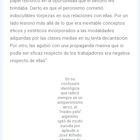
papel histórico en la oportunidad que el destino les
brindaba. Cierto es que el peronismo cometió
indiscutibles torpezas en sus relaciones con ellas. Por un
lado lesionó más allá de lo que era inevitable conceptos
éticos y estéticos incorporados a las modalidades
adquiridas por las clases medias en su lenta decantación.
Por otro, las agobió con una propaganda masiva que si
podía ser eficaz respecto de los trabajadores era negativa
respecto de ellas”.
En su
confusión
ideológica
que radicó
siempre en un
antiperonismo
atroz, el
“medio pelo”
argentino
optó de modo
suicida por
aplaudir a
José Alfredo
Martínez de