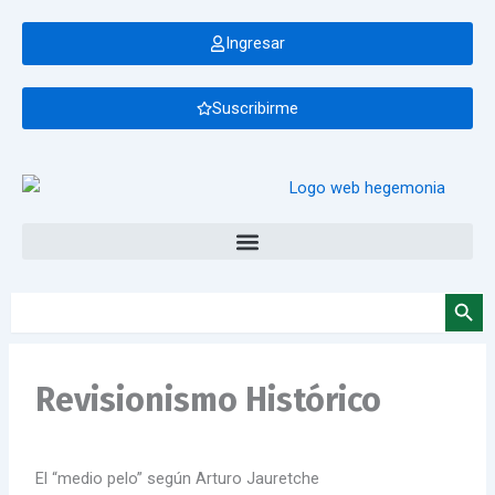
Ir
al
Ingresar
contenido
Suscribirme
Botón de bús
Buscar:
Revisionismo Histórico
El “medio pelo” según Arturo Jauretche