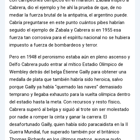
Cabrera, dio el ejemplo y he ahí la prueba de que, de no
mediar la fuerza brutal de la antipatria, el argentino puede.
Cabría preguntarse en este punto cuántos pibes habrían
seguido el ejemplo de Zabala y Cabrera si en 1955 esa
fuerza tan corrosiva para el espíritu nacional no se hubiera
impuesto a fuerza de bombardeos y terror.
Pero en 1948 el peronismo estaba aún en pleno ascenso y
Delfo Cabrera pudo entrar al mítico Estadio Olímpico de
Wembley detrás del belga Étienne Gailly para obtener una
medalla de plata que también habría sido heroica, salvo
porque Gailly ya había “quemado las naves” demasiado
temprano y llegaba exhausto para la vuelta olímpica dentro
del estadio hasta la meta. Con recursos y resto físico,
Cabrera superó al belga y siguió al trote sin ser molestado
por nadie a romper la cinta y ganar la carrera. El
desafortunado Gailly, quien había sido paracaidista en la II
Guerra Mundial, fue superado también por el británico
Thomas Richards en los últimos metros, aunque pudo