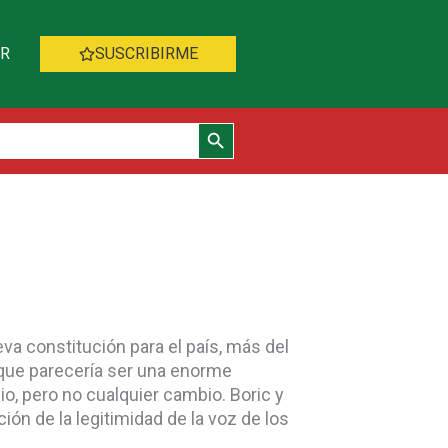
AR
SUSCRIBIRME
Botón de búsqueda
va constitución para el país, más del
o que parecería ser una enorme
io, pero no cualquier cambio. Boric y
ón de la legitimidad de la voz de los