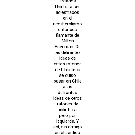
Estados
Unidos a ser
adiestrados
en el
neoliberalismo
entonces
flamante de
Milton
Friedman. De
las delirantes
ideas de
estos ratones
de biblioteca
se quiso
pasar en Chile
a las
delirantes
ideas de otros
ratones de
biblioteca,
pero por
izquierda. Y
así, sin arraigo
en el sentido