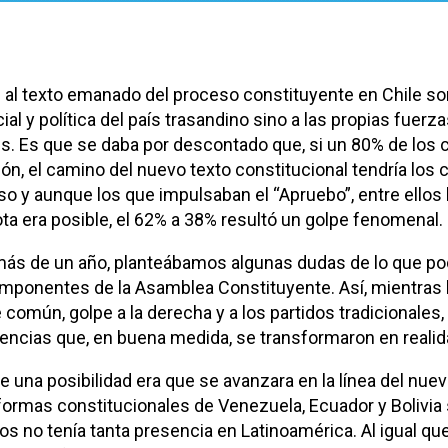
” al texto emanado del proceso constituyente en Chile so
cial y política del país trasandino sino a las propias fuerza
es. Es que se daba por descontado que, si un 80% de los
ón, el camino del nuevo texto constitucional tendría los 
so y aunque los que impulsaban el “Apruebo”, entre ellos l
ota era posible, el 62% a 38% resultó un golpe fenomenal.
s de un año, planteábamos algunas dudas de lo que podr
componentes de la Asamblea Constituyente. Así, mientras
común, golpe a la derecha y a los partidos tradicionales, 
encias que, en buena medida, se transformaron en real
na posibilidad era que se avanzara en la línea del nuev
eformas constitucionales de Venezuela, Ecuador y Bolivia
años no tenía tanta presencia en Latinoamérica. Al igual q