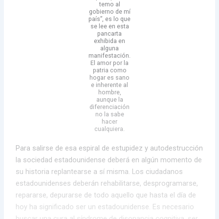
temo al
gobierno de mí
país”, es lo que
se lee en esta
pancarta
exhibida en
alguna
manifestación.
El amor por la
patria como
hogar es sano
e inherente al
hombre,
aunque la
diferenciación
no la sabe
hacer
cualquiera.
Para salirse de esa espiral de estupidez y autodestrucción
la sociedad estadounidense deberá en algún momento de
su historia replantearse a sí misma. Los ciudadanos
estadounidenses deberán rehabilitarse, desprogramarse,
repararse, depurarse de todo aquello que hasta el día de
hoy ha significado ser un estadounidense. Es necesario
buscar una cura al síndrome de disonancia cognitiva, ser