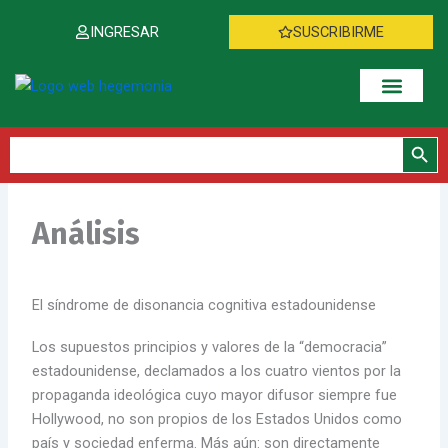
Ir
INGRESAR
SUSCRIBIRME
al
contenido
Botón de bús
Buscar:
Análisis
El síndrome de disonancia cognitiva estadounidense
Los supuestos principios y valores de la “democracia”
estadounidense, declamados a los cuatro vientos por la
propaganda ideológica cuyo mayor difusor siempre fue
Hollywood, no son propios de los Estados Unidos como
país y sociedad enferma. Más aún: son directamente