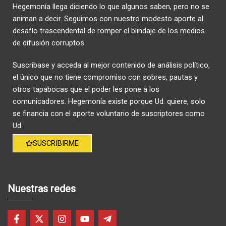
Hegemonía llega diciendo lo que algunos saben, pero no se
animan a decir. Seguimos con nuestro modesto aporte al
desafío trascendental de romper el blindaje de los medios
de difusión corruptos.
Suscríbase y acceda al mejor contenido de análisis político,
el único que no tiene compromiso con sobres, pautas y
otros tapabocas que el poder les pone a los
comunicadores. Hegemonía existe porque Ud. quiere, solo
se financia con el aporte voluntario de suscriptores como
Ud.
SUSCRIBIRME
Nuestras redes
F
X
I
Y
T