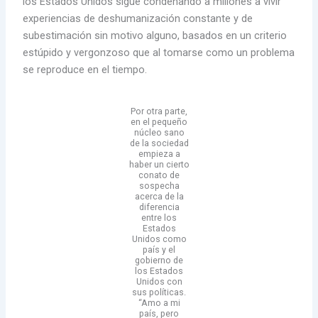
los Estados Unidos sigue condenando a millones a vivir
experiencias de deshumanización constante y de
subestimación sin motivo alguno, basados en un criterio
estúpido y vergonzoso que al tomarse como un problema
se reproduce en el tiempo.
Por otra parte,
en el pequeño
núcleo sano
de la sociedad
empieza a
haber un cierto
conato de
sospecha
acerca de la
diferencia
entre los
Estados
Unidos como
país y el
gobierno de
los Estados
Unidos con
sus políticas.
“Amo a mi
país, pero