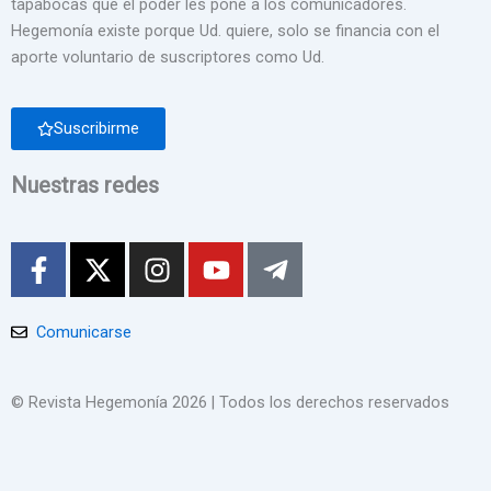
tapabocas que el poder les pone a los comunicadores.
Hegemonía existe porque Ud. quiere, solo se financia con el
aporte voluntario de suscriptores como Ud.
Suscribirme
Nuestras redes
F
X
I
Y
T
a
-
n
o
e
c
t
s
u
l
e
w
t
t
e
Comunicarse
b
i
a
u
g
o
t
g
b
r
© Revista Hegemonía 2026
| Todos los derechos reservados
o
t
r
e
a
k
e
a
m
-
r
m
-