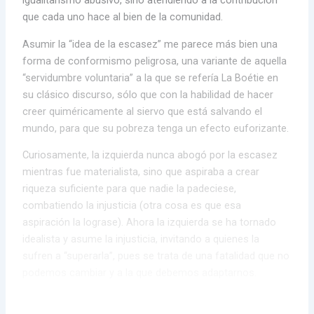
igualitarismo abusivo, sino atendiendo a la contribución
que cada uno hace al bien de la comunidad.
Asumir la “idea de la escasez” me parece más bien una
forma de conformismo peligrosa, una variante de aquella
“servidumbre voluntaria” a la que se refería La Boétie en
su clásico discurso, sólo que con la habilidad de hacer
creer quiméricamente al siervo que está salvando el
mundo, para que su pobreza tenga un efecto euforizante.
Curiosamente, la izquierda nunca abogó por la escasez
mientras fue materialista, sino que aspiraba a crear
riqueza suficiente para que nadie la padeciese,
combatiendo la injusticia (otra cosa es que esa
aspiración la lograse). Ahora la izquierda se ha tornado
idealista y asume la injusticia, invitando a quienes la
sufren a “superarla”, pues se trata de una fatalidad que no
podemos cambiar y a la que debemos adaptarnos.