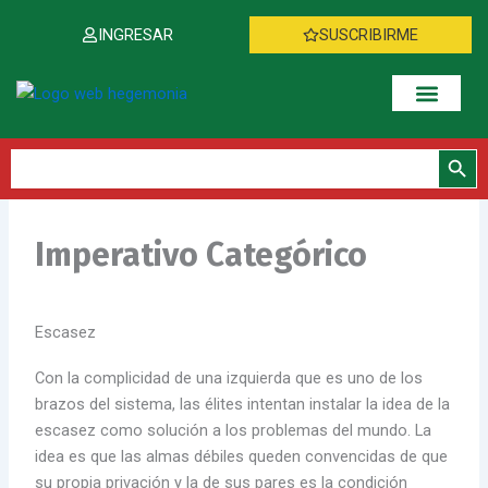
Ir
INGRESAR
SUSCRIBIRME
al
contenido
Botón de bús
Buscar:
Imperativo Categórico
Escasez
Con la complicidad de una izquierda que es uno de los
brazos del sistema, las élites intentan instalar la idea de la
escasez como solución a los problemas del mundo. La
idea es que las almas débiles queden convencidas de que
su propia privación y la de sus pares es la condición