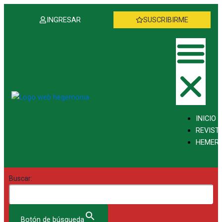
Ir
al
INGRESAR
SUSCRIBIRME
contenido
INICIO
REVIST
HEMER
Buscar:
Botón de búsqueda