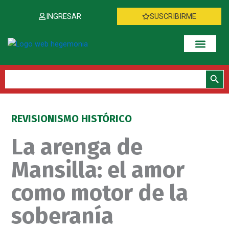
Ir
INGRESAR
SUSCRIBIRME
al
contenido
Botón de bús
Buscar:
REVISIONISMO HISTÓRICO
La arenga de
Mansilla: el amor
como motor de la
soberanía