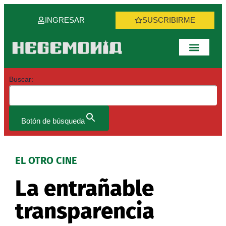
Ir
al
INGRESAR
SUSCRIBIRME
contenido
Buscar:
Botón de búsqueda
EL OTRO CINE
La entrañable
transparencia