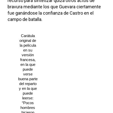
recurso para sintetizar quizá otros actos de
bravura mediante los que Guevara ciertamente
fue ganándose la confianza de Castro en el
campo de batalla.
Carátula
original de
la película
en su
versión
francesa,
en la que
puede
verse
buena parte
del reparto
y en la que
puede
leerse:
“Pocos
hombres
hicieron