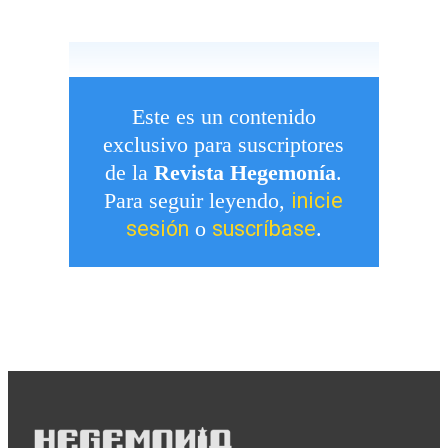
Este es un contenido
exclusivo para suscriptores
de la
Revista Hegemonía
.
inicie
Para seguir leyendo,
sesión
suscríbase
o
.