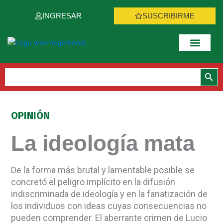
Ir
INGRESAR
SUSCRIBIRME
al
contenido
Botón de bús
Buscar:
OPINIÓN
La ideología mata
De la forma más brutal y lamentable posible se
concretó el peligro implícito en la difusión
indiscriminada de ideología y en la fanatización de
los individuos con ideas cuyas consecuencias no
pueden comprender. El aberrante crimen de Lucio