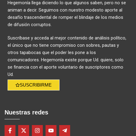
Hegemonía llega diciendo lo que algunos saben, pero no se
animan a decir. Seguimos con nuestro modesto aporte al
desafío trascendental de romper el blindaje de los medios
de difusión corruptos.
Suscríbase y acceda al mejor contenido de análisis político,
el único que no tiene compromiso con sobres, pautas y
otros tapabocas que el poder les pone a los
comunicadores. Hegemonía existe porque Ud. quiere, solo
se financia con el aporte voluntario de suscriptores como
Ud.
SUSCRIBIRME
Nuestras redes
F
X
I
Y
T
a
-
n
o
e