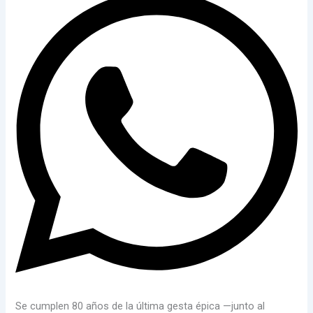
Se cumplen 80 años de la última gesta épica —junto al