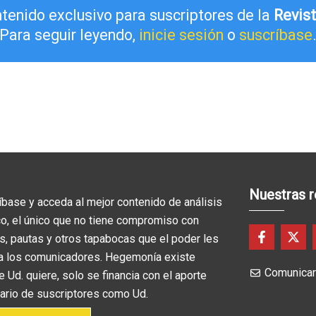
ntenido exclusivo para suscriptores de la
Revis
Para seguir leyendo,
inicie sesión
o
suscríbase
Nuestras 
íbase y acceda al mejor contenido de análisis
ico, el único que no tiene compromiso con
F
X
s, pautas y otros tapabocas que el poder les
a
-
a los comunicadores. Hegemonía existe
c
t
Comunica
e
w
 Ud. quiere, solo se financia con el aporte
b
i
tario de suscriptores como Ud.
o
t
o
t