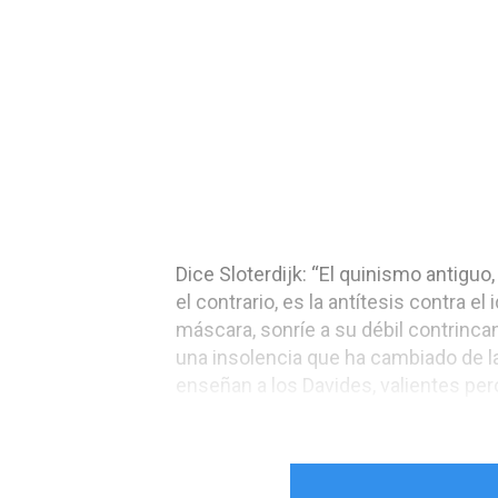
Dice Sloterdijk: “El quinismo antiguo,
el contrario, es la antítesis contra 
máscara, sonríe a su débil contrincan
una insolencia que ha cambiado de lad
enseñan a los Davides, valientes per