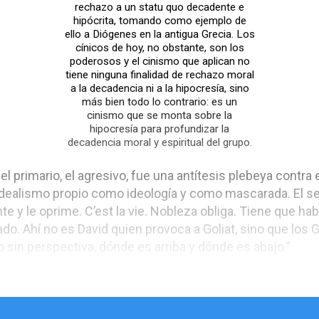
rechazo a un statu quo decadente e
hipócrita, tomando como ejemplo de
ello a Diógenes en la antigua Grecia. Los
cínicos de hoy, no obstante, son los
poderosos y el cinismo que aplican no
tiene ninguna finalidad de rechazo moral
a la decadencia ni a la hipocresía, sino
más bien todo lo contrario: es un
cinismo que se monta sobre la
hipocresía para profundizar la
decadencia moral y espiritual del grupo.
 el primario, el agresivo, fue una antítesis plebeya contra
el idealismo propio como ideología y como mascarada. El se
te y le oprime. C’est la vie. Nobleza obliga. Tiene que hab
o. Ahí no es David quien provoca a Goliat, sino que los G
o sin perspectiva, dónde es arriba y dónde es abajo.”