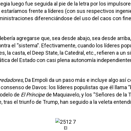
tegia luego fue seguida al pie de la letra por los impulsor
 estaríamos frente a líderes (con sus respectivos ingeni
nistraciones diferenciándose del uso del caos con fines
debería agregarse que, sea desde abajo, sea desde arriba
ntra el “sistema”. Efectivamente, cuando los líderes popu
tes, la casta, el Deep State, la Catedral, etc., refieren a u
tica del Estado con casi plena autonomía independient
predadores
, Da Empoli da un paso más e incluye algo así
el consenso de Davos: los líderes populistas que él llam
modelo de
El Príncipe
de Maquiavelo, y los “Señores de la T
e, tras el triunfo de Trump, han seguido a la veleta ente
El