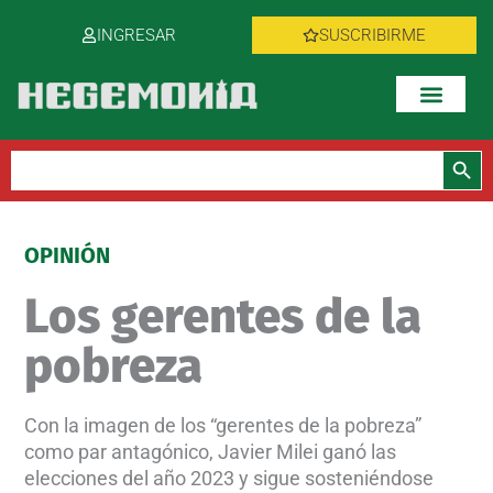
Ir
INGRESAR
SUSCRIBIRME
al
contenido
Botón de bús
Buscar:
OPINIÓN
Los gerentes de la
pobreza
Con la imagen de los “gerentes de la pobreza”
como par antagónico, Javier Milei ganó las
elecciones del año 2023 y sigue sosteniéndose