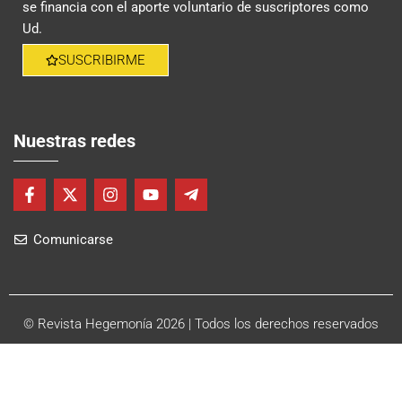
se financia con el aporte voluntario de suscriptores como
Ud.
SUSCRIBIRME
Nuestras redes
F
X
I
Y
T
a
-
n
o
e
c
t
s
u
l
Comunicarse
e
w
t
t
e
b
i
a
u
g
o
t
g
b
r
o
t
r
e
a
k
e
a
m
-
r
m
-
© Revista Hegemonía 2026
| Todos los derechos reservados
f
p
l
a
n