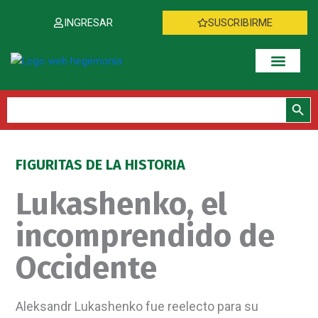
Ir
INGRESAR
SUSCRIBIRME
al
contenido
Botón de bús
Buscar:
FIGURITAS DE LA HISTORIA
Lukashenko, el
incomprendido de
Occidente
Aleksandr Lukashenko fue reelecto para su