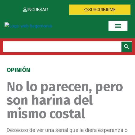
Ir
INGRESAR
SUSCRIBIRME
al
contenido
Botón de bús
Buscar:
OPINIÓN
No lo parecen, pero
son harina del
mismo costal
Deseoso de ver una señal que le diera esperanza o