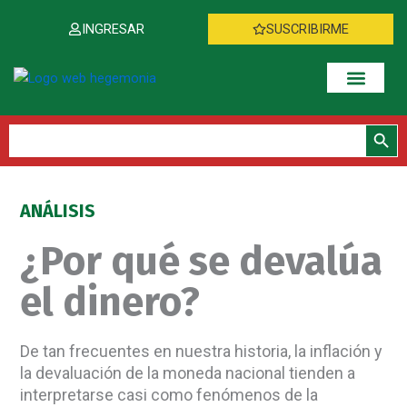
Ir
INGRESAR
SUSCRIBIRME
al
contenido
Botón de bús
Buscar:
ANÁLISIS
¿Por qué se devalúa
el dinero?
De tan frecuentes en nuestra historia, la inflación y
la devaluación de la moneda nacional tienden a
interpretarse casi como fenómenos de la