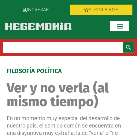
Ir
INGRESAR
SUSCRIBIRME
al
contenido
Botón de bús
Buscar:
FILOSOFÍA POLÍTICA
Ver y no verla (al
mismo tiempo)
En un momento muy especial del desarrollo de
nuestro país, el sentido común se encuentra en
una disyuntiva muy extraña: la de “verla” o “no