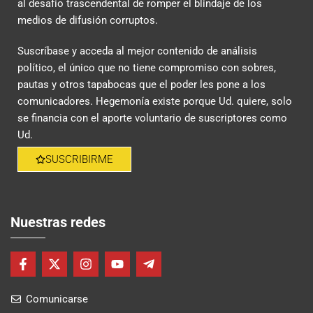
al desafío trascendental de romper el blindaje de los
medios de difusión corruptos.
Suscríbase y acceda al mejor contenido de análisis
político, el único que no tiene compromiso con sobres,
pautas y otros tapabocas que el poder les pone a los
comunicadores. Hegemonía existe porque Ud. quiere, solo
se financia con el aporte voluntario de suscriptores como
Ud.
SUSCRIBIRME
Nuestras redes
F
X
I
Y
T
a
-
n
o
e
c
t
s
u
l
Comunicarse
e
w
t
t
e