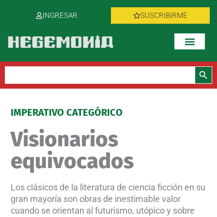
Ir
INGRESAR
SUSCRIBIRME
al
contenido
Botón de bús
Buscar:
IMPERATIVO CATEGÓRICO
Visionarios
equivocados
Los clásicos de la literatura de ciencia ficción en su
gran mayoría son obras de inestimable valor
cuando se orientan al futurismo, utópico y sobre