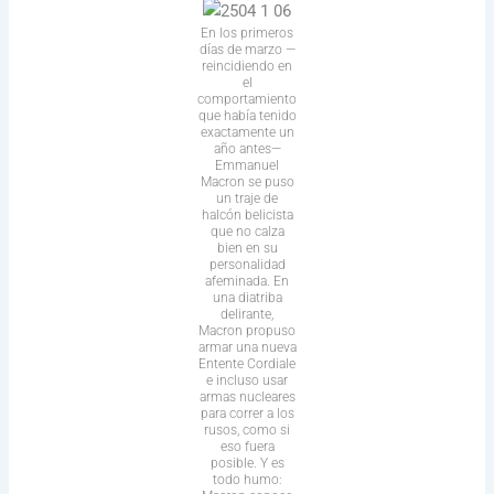
En los primeros
días de marzo —
reincidiendo en
el
comportamiento
que había tenido
exactamente un
año antes—
Emmanuel
Macron se puso
un traje de
halcón belicista
que no calza
bien en su
personalidad
afeminada. En
una diatriba
delirante,
Macron propuso
armar una nueva
Entente Cordiale
e incluso usar
armas nucleares
para correr a los
rusos, como si
eso fuera
posible. Y es
todo humo: