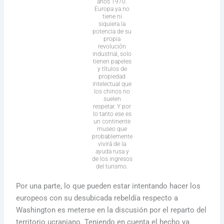
años 1970.
Europa ya no
tiene ni
siquiera la
potencia de su
propia
revolución
industrial, solo
tienen papeles
y títulos de
propiedad
intelectual que
los chinos no
suelen
respetar. Y por
lo tanto ese es
un continente
museo que
probablemente
vivirá de la
ayuda rusa y
de los ingresos
del turismo.
Por una parte, lo que pueden estar intentando hacer los
europeos con su desubicada rebeldía respecto a
Washington es meterse en la discusión por el reparto del
territorio ucraniano. Teniendo en cuenta el hecho ya