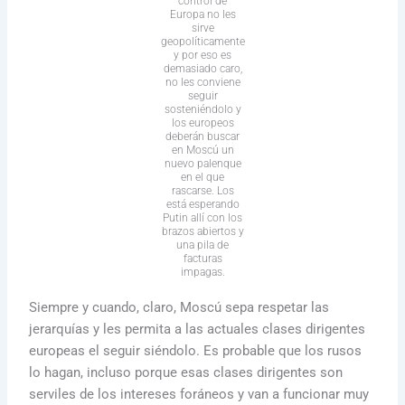
control de
Europa no les
sirve
geopolíticamente
y por eso es
demasiado caro,
no les conviene
seguir
sosteniéndolo y
los europeos
deberán buscar
en Moscú un
nuevo palenque
en el que
rascarse. Los
está esperando
Putin allí con los
brazos abiertos y
una pila de
facturas
impagas.
Siempre y cuando, claro, Moscú sepa respetar las
jerarquías y les permita a las actuales clases dirigentes
europeas el seguir siéndolo. Es probable que los rusos
lo hagan, incluso porque esas clases dirigentes son
serviles de los intereses foráneos y van a funcionar muy