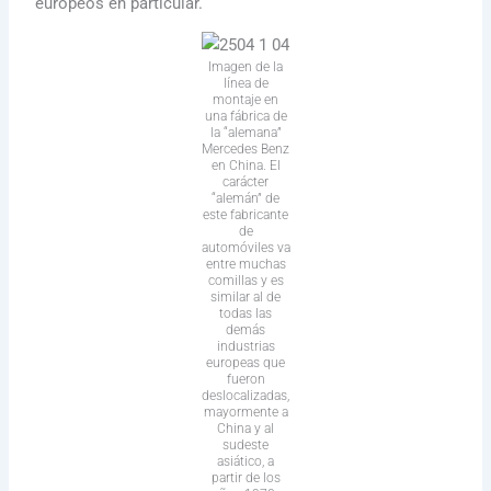
europeos en particular.
Imagen de la
línea de
montaje en
una fábrica de
la “alemana”
Mercedes Benz
en China. El
carácter
“alemán” de
este fabricante
de
automóviles va
entre muchas
comillas y es
similar al de
todas las
demás
industrias
europeas que
fueron
deslocalizadas,
mayormente a
China y al
sudeste
asiático, a
partir de los