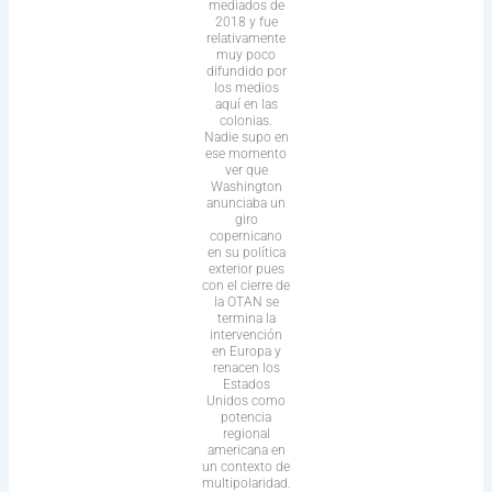
mediados de
2018 y fue
relativamente
muy poco
difundido por
los medios
aquí en las
colonias.
Nadie supo en
ese momento
ver que
Washington
anunciaba un
giro
copernicano
en su política
exterior pues
con el cierre de
la OTAN se
termina la
intervención
en Europa y
renacen los
Estados
Unidos como
potencia
regional
americana en
un contexto de
multipolaridad.