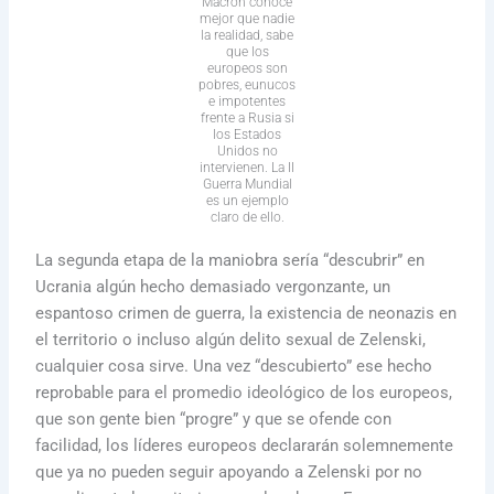
Macron conoce
mejor que nadie
la realidad, sabe
que los
europeos son
pobres, eunucos
e impotentes
frente a Rusia si
los Estados
Unidos no
intervienen. La II
Guerra Mundial
es un ejemplo
claro de ello.
La segunda etapa de la maniobra sería “descubrir” en
Ucrania algún hecho demasiado vergonzante, un
espantoso crimen de guerra, la existencia de neonazis en
el territorio o incluso algún delito sexual de Zelenski,
cualquier cosa sirve. Una vez “descubierto” ese hecho
reprobable para el promedio ideológico de los europeos,
que son gente bien “progre” y que se ofende con
facilidad, los líderes europeos declararán solemnemente
que ya no pueden seguir apoyando a Zelenski por no