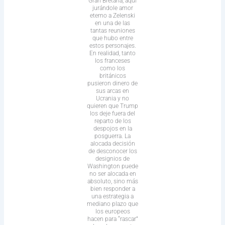
Gran Bretaña, aquí
jurándole amor
eterno a Zelenski
en una de las
tantas reuniones
que hubo entre
estos personajes.
En realidad, tanto
los franceses
como los
británicos
pusieron dinero de
sus arcas en
Ucrania y no
quieren que Trump
los deje fuera del
reparto de los
despojos en la
posguerra. La
alocada decisión
de desconocer los
designios de
Washington puede
no ser alocada en
absoluto, sino más
bien responder a
una estrategia a
mediano plazo que
los europeos
hacen para “rascar”