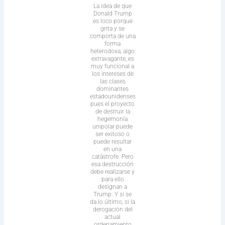
La idea de que
Donald Trump
es loco porque
grita y se
comporta de una
forma
heterodoxa, algo
extravagante, es
muy funcional a
los intereses de
las clases
dominantes
estadounidenses
pues el proyecto
de destruir la
hegemonía
unipolar puede
ser exitoso o
puede resultar
en una
catástrofe. Pero
esa destrucción
debe realizarse y
para ello
designan a
Trump. Y si se
da lo último, si la
derogación del
actual
ordenamiento