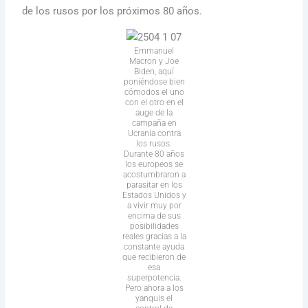
de los rusos por los próximos 80 años.
Emmanuel
Macron y Joe
Biden, aquí
poniéndose bien
cómodos el uno
con el otro en el
auge de la
campaña en
Ucrania contra
los rusos.
Durante 80 años
los europeos se
acostumbraron a
parasitar en los
Estados Unidos y
a vivir muy por
encima de sus
posibilidades
reales gracias a la
constante ayuda
que recibieron de
esa
superpotencia.
Pero ahora a los
yanquis el