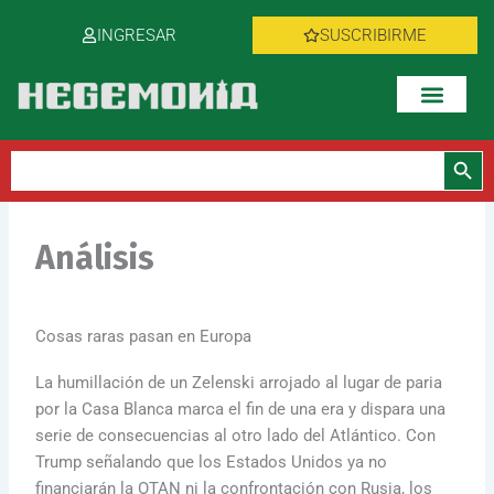
Ir
INGRESAR
SUSCRIBIRME
al
contenido
Botón de bús
Buscar:
Análisis
Cosas raras pasan en Europa
La humillación de un Zelenski arrojado al lugar de paria
por la Casa Blanca marca el fin de una era y dispara una
serie de consecuencias al otro lado del Atlántico. Con
Trump señalando que los Estados Unidos ya no
financiarán la OTAN ni la confrontación con Rusia, los