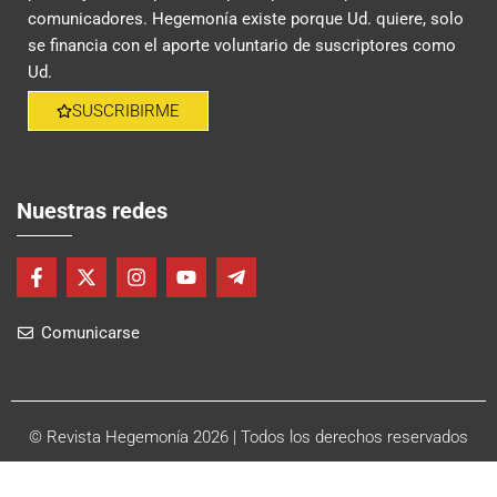
comunicadores. Hegemonía existe porque Ud. quiere, solo
se financia con el aporte voluntario de suscriptores como
Ud.
SUSCRIBIRME
Nuestras redes
F
X
I
Y
T
a
-
n
o
e
c
t
s
u
l
Comunicarse
e
w
t
t
e
b
i
a
u
g
o
t
g
b
r
o
t
r
e
a
k
e
a
m
-
r
m
-
© Revista Hegemonía 2026
| Todos los derechos reservados
f
p
l
a