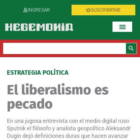
Ir
INGRESAR
SUSCRIBIRME
al
contenido
Botón de bús
Buscar:
ESTRATEGIA POLÍTICA
El liberalismo es
pecado
En una jugosa entrevista con el medio digital ruso
Sputnik el filósofo y analista geopolítico Aleksandr
Dugin dejó definiciones duras que hacen avanzar