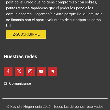
político, el único que no tiene compromiso con sobres,
pautas y otros tapabocas que el poder les pone a los
comunicadores. Hegemonía existe porque Ud. quiere, solo
se financia con el aporte voluntario de suscriptores como
Ud.
SUSCRIBIRME
Nuestras redes
F
X
I
Y
T
a
-
n
o
e
c
t
s
u
l
Comunicarse
e
w
t
t
e
b
i
a
u
g
o
t
g
b
r
o
t
r
e
a
k
e
a
m
-
r
m
-
© Revista Hegemonía 2026
| Todos los derechos reservados