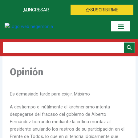
Ir
INGRESAR
SUSCRIBIRME
al
contenido
Botón de bús
Buscar:
Opinión
Es demasiado tarde para exigir, Máximo
A destiempo e inútilmente el kirchnerismo intenta
despegarse del fracaso del gobierno de Alberto
Fernández borrando mediante la crítica mordaz al
presidente anulando los rastros de su participación en el
Frente de Todos, lo que en sí tendría lógicamente que