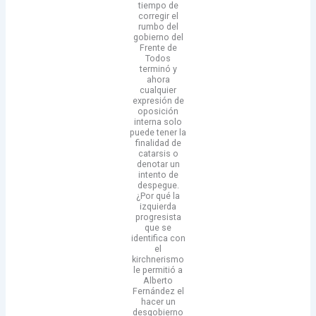
tiempo de
corregir el
rumbo del
gobierno del
Frente de
Todos
terminó y
ahora
cualquier
expresión de
oposición
interna solo
puede tener la
finalidad de
catarsis o
denotar un
intento de
despegue.
¿Por qué la
izquierda
progresista
que se
identifica con
el
kirchnerismo
le permitió a
Alberto
Fernández el
hacer un
desgobierno