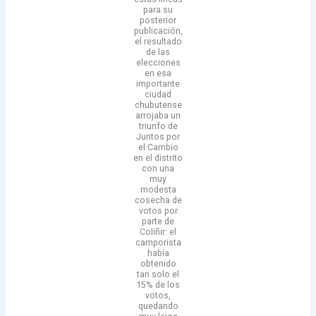
para su
posterior
publicación,
el resultado
de las
elecciones
en esa
importante
ciudad
chubutense
arrojaba un
triunfo de
Juntos por
el Cambio
en el distrito
con una
muy
modesta
cosecha de
votos por
parte de
Coliñir: el
camporista
había
obtenido
tan solo el
15% de los
votos,
quedando