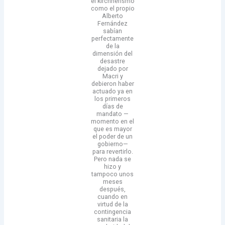
el kirchnerismo
como el propio
Alberto
Fernández
sabían
perfectamente
de la
dimensión del
desastre
dejado por
Macri y
debieron haber
actuado ya en
los primeros
días de
mandato —
momento en el
que es mayor
el poder de un
gobierno—
para revertirlo.
Pero nada se
hizo y
tampoco unos
meses
después,
cuando en
virtud de la
contingencia
sanitaria la