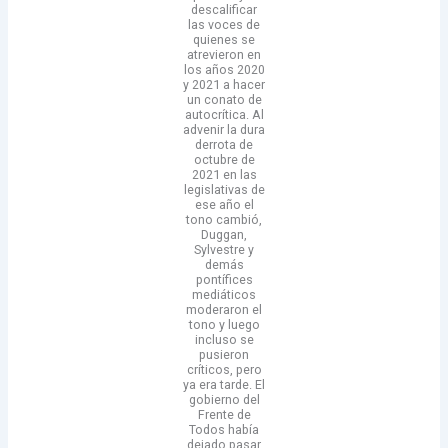
descalificar
las voces de
quienes se
atrevieron en
los años 2020
y 2021 a hacer
un conato de
autocrítica. Al
advenir la dura
derrota de
octubre de
2021 en las
legislativas de
ese año el
tono cambió,
Duggan,
Sylvestre y
demás
pontífices
mediáticos
moderaron el
tono y luego
incluso se
pusieron
críticos, pero
ya era tarde. El
gobierno del
Frente de
Todos había
dejado pasar