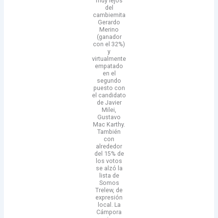
muy lejos
del
cambiemita
Gerardo
Merino
(ganador
con el 32%)
y
virtualmente
empatado
en el
segundo
puesto con
el candidato
de Javier
Milei,
Gustavo
Mac Karthy.
También
con
alrededor
del 15% de
los votos
se alzó la
lista de
Somos
Trelew, de
expresión
local. La
Cámpora