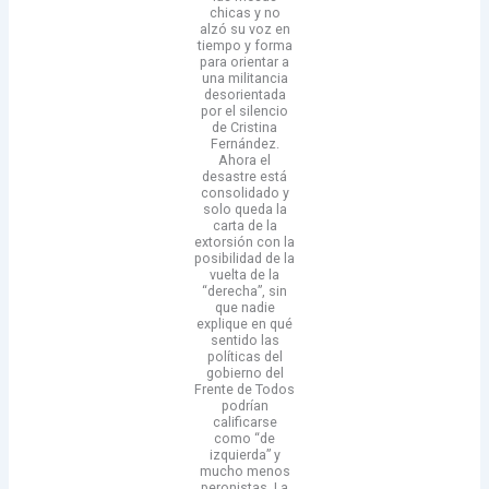
chicas y no
alzó su voz en
tiempo y forma
para orientar a
una militancia
desorientada
por el silencio
de Cristina
Fernández.
Ahora el
desastre está
consolidado y
solo queda la
carta de la
extorsión con la
posibilidad de la
vuelta de la
“derecha”, sin
que nadie
explique en qué
sentido las
políticas del
gobierno del
Frente de Todos
podrían
calificarse
como “de
izquierda” y
mucho menos
peronistas. La