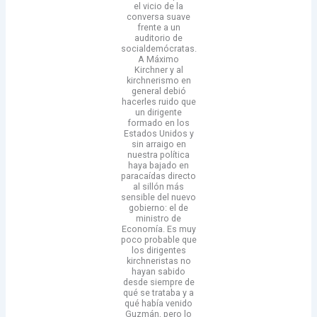
el vicio de la
conversa suave
frente a un
auditorio de
socialdemócratas.
A Máximo
Kirchner y al
kirchnerismo en
general debió
hacerles ruido que
un dirigente
formado en los
Estados Unidos y
sin arraigo en
nuestra política
haya bajado en
paracaídas directo
al sillón más
sensible del nuevo
gobierno: el de
ministro de
Economía. Es muy
poco probable que
los dirigentes
kirchneristas no
hayan sabido
desde siempre de
qué se trataba y a
qué había venido
Guzmán, pero lo