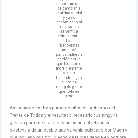
la oportunidad
de cambiar la
realidad social
y ya se
encaminaba al
fracaso que
se verifica
actualmente.
Los
“periodistas
amigos”
jamás pidieron
perdón por lo
que hicieron e
increíblemente
siguen
teniendo algún
punto de
rating de gente
que todavía
les cree.
Así pasaron los tres primeros años del gobierno del
Frente de Todos y el resultado necesario fue ninguna
gestión para mejorar las condiciones objetivas de
existencia de un pueblo que ya venía golpeado por Macri y
que, por eso mismo, lo echó de la presidencia en octubre