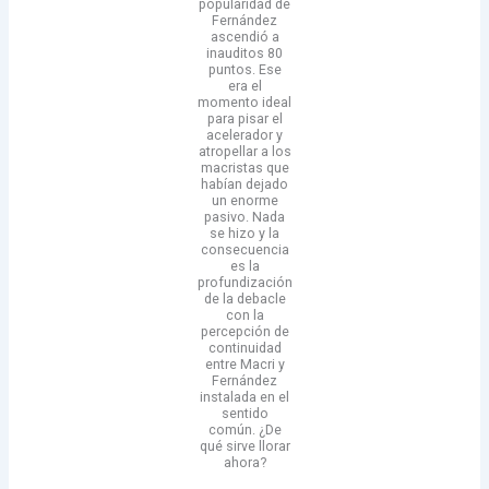
popularidad de
Fernández
ascendió a
inauditos 80
puntos. Ese
era el
momento ideal
para pisar el
acelerador y
atropellar a los
macristas que
habían dejado
un enorme
pasivo. Nada
se hizo y la
consecuencia
es la
profundización
de la debacle
con la
percepción de
continuidad
entre Macri y
Fernández
instalada en el
sentido
común. ¿De
qué sirve llorar
ahora?