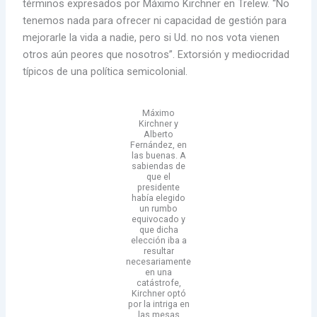
términos expresados por Máximo Kirchner en Trelew. “No
tenemos nada para ofrecer ni capacidad de gestión para
mejorarle la vida a nadie, pero si Ud. no nos vota vienen
otros aún peores que nosotros”. Extorsión y mediocridad
típicos de una política semicolonial.
Máximo
Kirchner y
Alberto
Fernández, en
las buenas. A
sabiendas de
que el
presidente
había elegido
un rumbo
equivocado y
que dicha
elección iba a
resultar
necesariamente
en una
catástrofe,
Kirchner optó
por la intriga en
las mesas