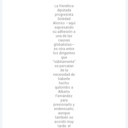
La frenética
diputada
progresista
Soledad
Alonso —aquí
expresando
su adhesión a
una de las
causas
globalistas—
es otra entre
los dirigentes
que
“súbitamente”
se percatan
de la
necesidad de
haberle
hecho
quilombo a
Alberto
Fernández
para
presionarlo y
enderezarlo,
aunque
también se
acordó muy
tarde: el