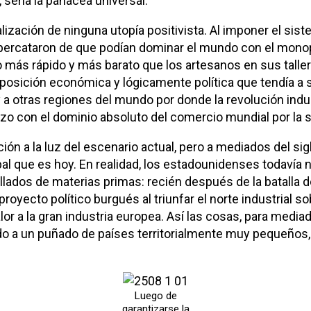
 sería la panacea universal.
ización de ninguna utopía positivista. Al imponer el sis
 percataron de que podían dominar el mundo con el mono
más rápido y más barato que los artesanos en sus tallere
posición económica y lógicamente política que tendía a 
 a otras regiones del mundo por donde la revolución indu
hizo con el dominio absoluto del comercio mundial por la 
ación a la luz del escenario actual, pero a mediados del s
al que es hoy. En realidad, los estadounidenses todavía no
lados de materias primas: recién después de la batalla 
oyecto político burgués al triunfar el norte industrial so
or a la gran industria europea. Así las cosas, para media
 a un puñado de países territorialmente muy pequeños, p
Luego de
garantizarse la