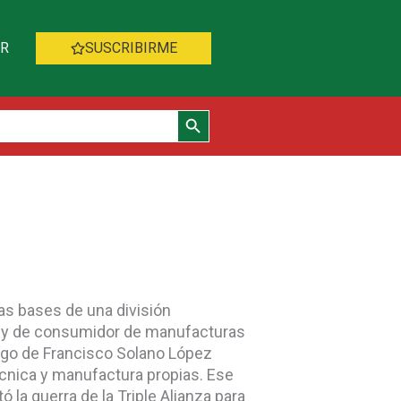
AR
SUSCRIBIRME
Botón de búsqueda
as bases de una división
mas y de consumidor de manufacturas
zgo de Francisco Solano López
cnica y manufactura propias. Ese
la guerra de la Triple Alianza para