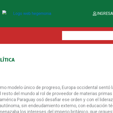
INGRES
Buscar:
LÍTICA
como modelo único de progreso, Europa occidental sentó l
 al resto del mundo al rol de proveedor de materias pri
américa Paraguay osó desafiar ese orden y con el lidera
 autónoma, sin endeudamiento externo, con educación té
azaba los intereses del imperio británico, que orquestó 