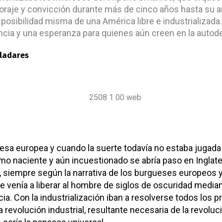
 coraje y convicción durante más de cinco años hasta su an
a posibilidad misma de una América libre e industrializada
ncia y una esperanza para quienes aún creen en la autod
aladares
esa europea y cuando la suerte todavía no estaba jugada e
ismo naciente y aún incuestionado se abría paso en Inglater
 siempre según la narrativa de los burgueses europeos y 
que venía a liberar al hombre de siglos de oscuridad media
encia. Con la industrialización iban a resolverse todos lo
da revolución industrial, resultante necesaria de la revoluc