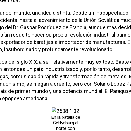
 de 1789.
sur del mundo, una idea distinta. Desde un insospechado 
cidental hasta el advenimiento de la Unión Soviética mu
azgo del Dr. Gaspar Rodríguez de Francia, aunque más de
ían resuelto hacer su propia revolución industrial para e
e exportador de baratijas e importador de manufacturas.
o, insubordinado y profundamente revolucionario.
dos del siglo XIX, a ser relativamente muy exitoso. Baste
tonces un país industrializado y, por lo tanto, desarrollad
cargas, comunicación rápida y transformación de metales
uchísimo, se niegan a creerlo, pero con Solano López P
país de primer mundo y una potencia mundial. El Paragua
esa epopeya americana.
En la batalla de
Gettysburg el
norte con