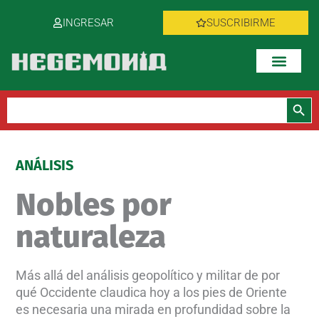
Ir
INGRESAR
SUSCRIBIRME
al
contenido
Botón de bús
Buscar:
ANÁLISIS
Nobles por
naturaleza
Más allá del análisis geopolítico y militar de por
qué Occidente claudica hoy a los pies de Oriente
es necesaria una mirada en profundidad sobre la