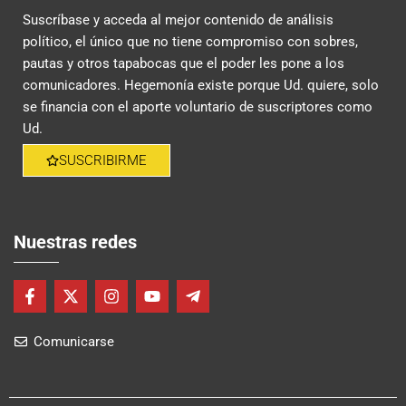
Suscríbase y acceda al mejor contenido de análisis
político, el único que no tiene compromiso con sobres,
pautas y otros tapabocas que el poder les pone a los
comunicadores. Hegemonía existe porque Ud. quiere, solo
se financia con el aporte voluntario de suscriptores como
Ud.
SUSCRIBIRME
Nuestras redes
F
X
I
Y
T
a
-
n
o
e
c
t
s
u
l
Comunicarse
e
w
t
t
e
b
i
a
u
g
o
t
g
b
r
o
t
r
e
a