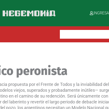
INGRES
Buscar:
co peronista
cia propuesta por el Frente de Todos y la inviabilidad de
delos viejos, superados y probadamente inútiles— surge
ntino en el camino de su redención. Será únicamente con
 del laberinto y revertir el largo periodo de debacle inici
ir del pozo, los argentinos necesitan un Modelo Nacional 