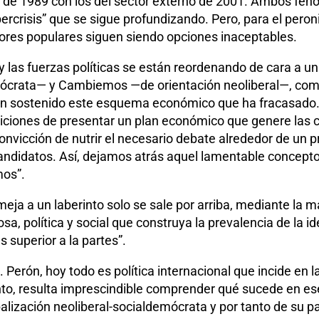
les de 1989 con los del sector externo de 2001. Ambos 
ercrisis” que se sigue profundizando. Pero, para el peron
ectores populares siguen siendo opciones inaceptables.
 las fuerzas políticas se están reordenando de cara a un
ócrata— y Cambiemos —de orientación neoliberal—, como
 han sostenido este esquema económico que ha fracasado.
iciones de presentar un plan económico que genere las c
e convicción de nutrir el necesario debate alrededor de un
andidatos. Así, dejamos atrás aquel lamentable concepto
os”.
emeja a un laberinto solo se sale por arriba, mediante la
iosa, política y social que construya la prevalencia de la i
s superior a la partes”.
Perón, hoy todo es política internacional que incide en la
anto, resulta imprescindible comprender qué sucede en es
obalización neoliberal-socialdemócrata y por tanto de s