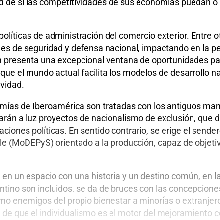
d de si las competitividades de sus economías puedan o n
 políticas de administración del comercio exterior. Entre 
ones de seguridad y defensa nacional, impactando en la p
n presenta una excepcional ventana de oportunidades par
que el mundo actual facilita los modelos de desarrollo nac
ividad.
nomías de Iberoamérica son tratadas con los antiguos manu
arán a luz proyectos de nacionalismo de exclusión, que d
ciones políticas. En sentido contrario, se erige el sende
 (MoDEPyS) orientado a la producción, capaz de objetiv
 en un espacio con una historia y un destino común, en 
entino son incluidos, se da de bruces con las concepcione
omo enemigos del propio bienestar a minorías o extranjer
de que el individualismo es el motor del mejoramiento co