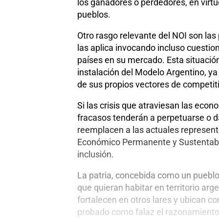
los ganadores o perdedores, en virtu
pueblos.
Otro rasgo relevante del NOI son las
las aplica invocando incluso cuesti
países en su mercado. Esta situació
instalación del Modelo Argentino, ya 
de sus propios vectores de competit
Si las crisis que atraviesan las eco
fracasos tenderán a perpetuarse o d
reemplacen a las actuales representa
Económico Permanente y Sustentable
inclusión.
La patria, concebida como un pueblo
que quieran habitar en territorio arg
fortalecen en otros lares y ubican c
probado como falaz el razonamiento 