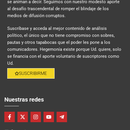
se animan a decir. Seguimos con nuestro modesto aporte
al desafío trascendental de romper el blindaje de los
medios de difusión corruptos.
Suscríbase y acceda al mejor contenido de análisis
político, el único que no tiene compromiso con sobres,
pautas y otros tapabocas que el poder les pone a los
comunicadores. Hegemonía existe porque Ud. quiere, solo
se financia con el aporte voluntario de suscriptores como
Ud.
SUSCRIBIRME
Nuestras redes
F
X
I
Y
T
a
-
n
o
e
c
t
s
u
l