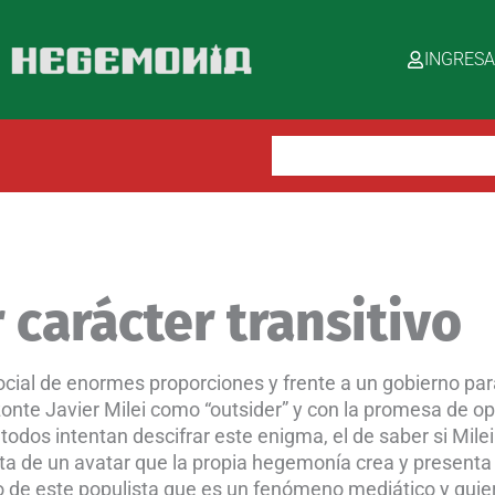
INGRES
Buscar:
 carácter transitivo
cial de enormes proporciones y frente a un gobierno para
izonte Javier Milei como “outsider” y con la promesa de opo
todos intentan descifrar este enigma, el de saber si Mile
 trata de un avatar que la propia hegemonía crea y presenta
go de este populista que es un fenómeno mediático y quie