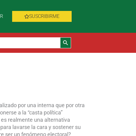
AR
SUSCRIBIRME
Botón de búsqueda
lizado por una interna que por otra
nerse a la “casta política”
i es realmente una alternativa
 para lavarse la cara y sostener su
re ser un fenómeno electoral?