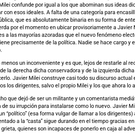
lei confunde por igual a los que abominan sus ideas dic
 con esos ideales. A falta de una categoría para encasilla
blica, que es absolutamente binaria en su forma de entend
da por el momento en ubicar provisoriamente a Javier Mil
arles a las mayorías azoradas que el nuevo fenómeno electo
ene precisamente de la política. Nadie se hace cargo y e
.
 menos un inconveniente y es que, lejos de restarle al reci
 de la derecha dicha conservadora y de la izquierda dicha 
cerlo. Javier Milei construye casi todo su discurso actual 
odos los dirigentes, salvo el propio Milei y los que ahora 
cho que dejó de ser un militante y un comentarista mediát
de su irrupción para instalarse como lo nuevo. Javier Milei
 “político” (esa forma vulgar de llamar a los dirigentes)
ntado a la “casta” sigue durando en el tiempo gracias en 
 grieta, quienes son incapaces de ponerlo en caja al adv