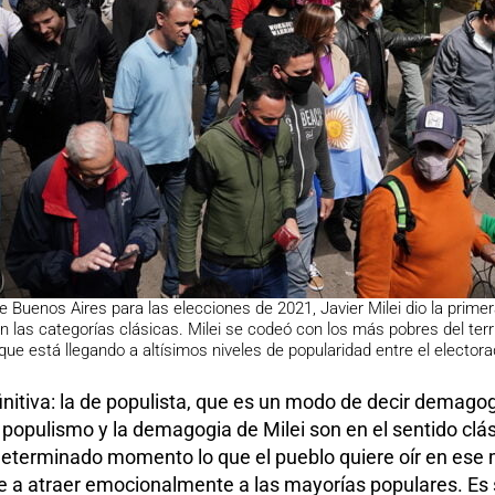
e Buenos Aires para las elecciones de 2021, Javier Milei dio la primera
 en las categorías clásicas. Milei se codeó con los más pobres del terri
 que está llegando a altísimos niveles de popularidad entre el electora
finitiva: la de populista, que es un modo de decir demago
El populismo y la demagogia de Milei son en el sentido cl
determinado momento lo que el pueblo quiere oír en ese m
de a atraer emocionalmente a las mayorías populares. Es 