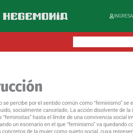
INGRES
Buscar:
rucción
o se percibe por el sentido común como “feminismo” se e
ruido, socialmente cancelado. La acción disolvente de la 
 “feministas” hasta el límite de una convivencia social i
lando un escenario en el que “feminismo” va quedando c
 concretos de la mujer como sujeto social, cuya repres