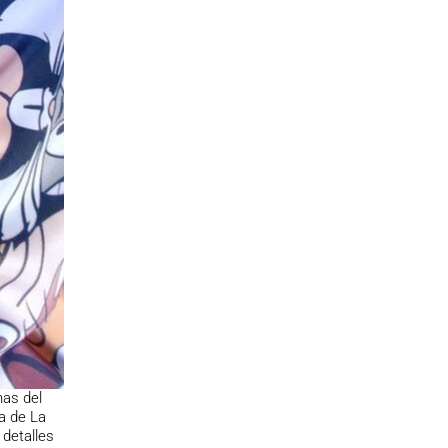
nas del
a de La
 detalles