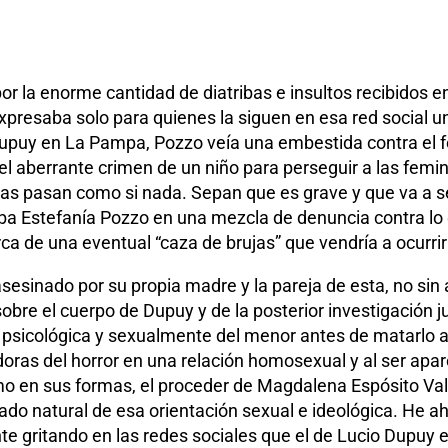
or la enorme cantidad de diatribas e insultos recibidos e
resaba solo para quienes la siguen en esa red social un
 Dupuy en La Pampa, Pozzo veía una embestida contra el 
a el aberrante crimen de un niño para perseguir a las femi
as pasan como si nada. Sepan que es grave y que va a se
ba Estefanía Pozzo en una mezcla de denuncia contra lo
a de una eventual “caza de brujas” que vendría a ocurrir 
asesinado por su propia madre y la pareja de esta, no sin
obre el cuerpo de Dupuy y de la posterior investigación j
, psicológica y sexualmente del menor antes de matarlo 
adoras del horror en una relación homosexual y al ser apa
o en sus formas, el proceder de Magdalena Espósito Val
do natural de esa orientación sexual e ideológica. He a
e gritando en las redes sociales que el de Lucio Dupuy 