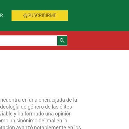
AR
SUSCRIBIRME
Botón de búsqueda
ncuentra en una encrucijada de la
ideología de género de las élites
nviable y ha formado una opinión
omo un sinónimo del mal en la
entación avanzó notablemente en los