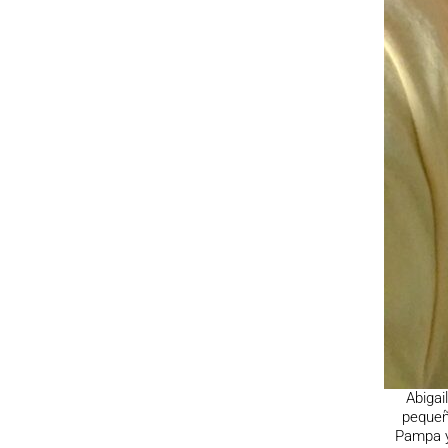
Abigai
pequeñ
Pampa y 