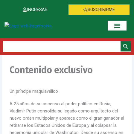
Ir
INGRESAR
SUSCRIBIRME
al
contenido
Botón de bús
Buscar:
Contenido exclusivo
Un príncipe maquiavélico
A 25 años de su ascenso al poder político en Rusia,
Vladimir Putin consolida su legado como arquitecto del
nuevo orden multipolar y aparece como el gran ganador al
retirarse los Estados Unidos de Europa y al colapsar la
hegemonía unipolar de Washington. Desde su ascenso en