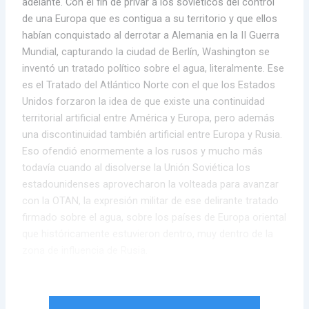
adelante. Con el fin de privar a los soviéticos del control
de una Europa que es contigua a su territorio y que ellos
habían conquistado al derrotar a Alemania en la II Guerra
Mundial, capturando la ciudad de Berlín, Washington se
inventó un tratado político sobre el agua, literalmente. Ese
es el Tratado del Atlántico Norte con el que los Estados
Unidos forzaron la idea de que existe una continuidad
territorial artificial entre América y Europa, pero además
una discontinuidad también artificial entre Europa y Rusia.
Eso ofendió enormemente a los rusos y mucho más
todavía cuando al disolverse la Unión Soviética los
estadounidenses aprovecharon la volteada para avanzar
con la OTAN, la expresión militar de ese delirante tratado
firmado sobre el agua, sobre los países de Europa oriental
que históricamente estuvieron dentro, muy dentro de la
zona de influencia de Rusia.