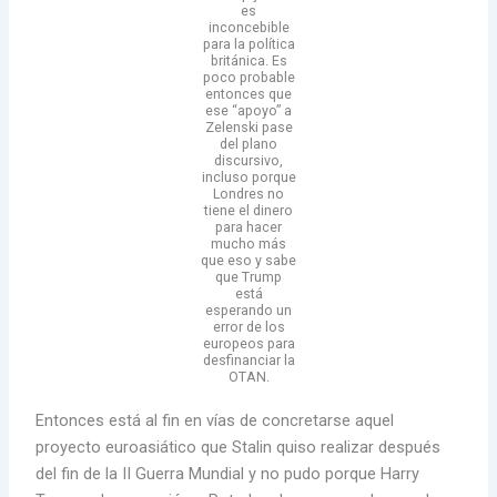
es
inconcebible
para la política
británica. Es
poco probable
entonces que
ese “apoyo” a
Zelenski pase
del plano
discursivo,
incluso porque
Londres no
tiene el dinero
para hacer
mucho más
que eso y sabe
que Trump
está
esperando un
error de los
europeos para
desfinanciar la
OTAN.
Entonces está al fin en vías de concretarse aquel
proyecto euroasiático que Stalin quiso realizar después
del fin de la II Guerra Mundial y no pudo porque Harry