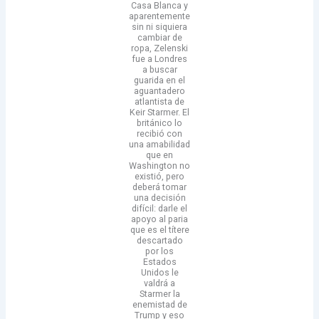
Casa Blanca y
aparentemente
sin ni siquiera
cambiar de
ropa, Zelenski
fue a Londres
a buscar
guarida en el
aguantadero
atlantista de
Keir Starmer. El
británico lo
recibió con
una amabilidad
que en
Washington no
existió, pero
deberá tomar
una decisión
difícil: darle el
apoyo al paria
que es el títere
descartado
por los
Estados
Unidos le
valdrá a
Starmer la
enemistad de
Trump y eso