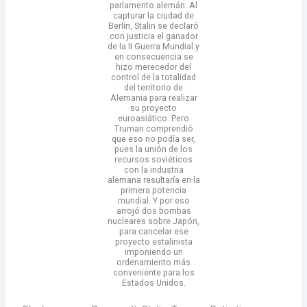
parlamento alemán. Al
capturar la ciudad de
Berlín, Stalin se declaró
con justicia el ganador
de la II Guerra Mundial y
en consecuencia se
hizo merecedor del
control de la totalidad
del territorio de
Alemania para realizar
su proyecto
euroasiático. Pero
Truman comprendió
que eso no podía ser,
pues la unión de los
recursos soviéticos
con la industria
alemana resultaría en la
primera potencia
mundial. Y por eso
arrojó dos bombas
nucleares sobre Japón,
para cancelar ese
proyecto estalinista
imponiendo un
ordenamiento más
conveniente para los
Estados Unidos.