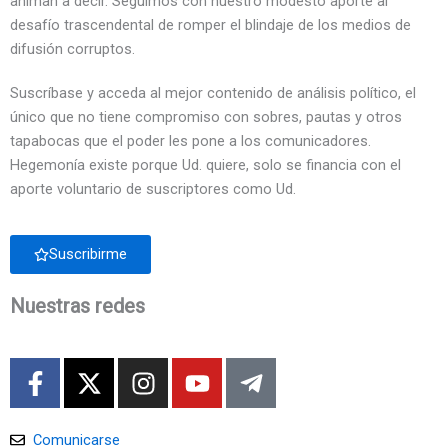
animan a decir. Seguimos con nuestro modesto aporte al
desafío trascendental de romper el blindaje de los medios de
difusión corruptos.
Suscríbase y acceda al mejor contenido de análisis político, el
único que no tiene compromiso con sobres, pautas y otros
tapabocas que el poder les pone a los comunicadores.
Hegemonía existe porque Ud. quiere, solo se financia con el
aporte voluntario de suscriptores como Ud.
Suscribirme
Nuestras redes
F
X
I
Y
T
a
-
n
o
e
c
t
s
u
l
e
w
t
t
e
Comunicarse