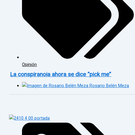
Opinión
La conspiranoia ahora se dice “pick me”
Rosario Belén Meza