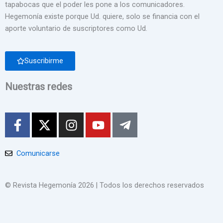
tapabocas que el poder les pone a los comunicadores.
Hegemonía existe porque Ud. quiere, solo se financia con el
aporte voluntario de suscriptores como Ud.
Suscribirme
Nuestras redes
F
X
I
Y
T
a
-
n
o
e
c
t
s
u
l
e
w
t
t
e
Comunicarse
b
i
a
u
g
o
t
g
b
r
© Revista Hegemonía 2026
| Todos los derechos reservados
o
t
r
e
a
k
e
a
m
-
r
m
-