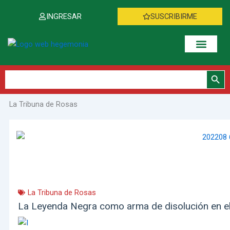
Ir
INGRESAR
SUSCRIBIRME
al
contenido
Botón de bús
Buscar:
La Tribuna de Rosas
Página
Página
Página
La Tribuna de Rosas
La Leyenda Negra como arma de disolución en e